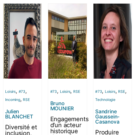
,
,
,
,
,
,
,
Loisirs
#73
#73
Loisirs
RSE
#73
Loisirs
RSE
,
Incoming
RSE
Technologie
Bruno
MOUNIER
Julien
Sandrine
BLANCHET
Gaussein-
Engagements
Casanova
d’un acteur
Diversité et
historique
Produire
inclusion,