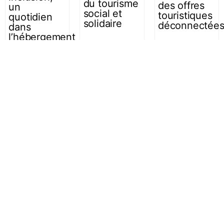
du tourisme
des offres
un
social et
touristiques
quotidien
solidaire
déconnectée
dans
l’hébergement
25 avril 2023
25 avril 2023
26 avril 2023
La Rédaction
La Rédaction
La Rédaction