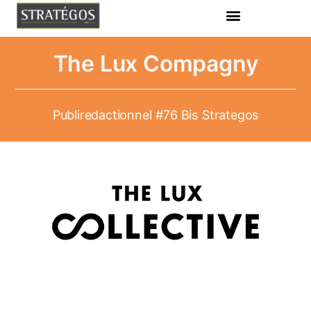
The Lux Compagny
Publiredactionnel
#76 Bis
Strategos